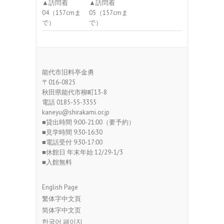
▲訪問着
▲訪問着
04（157cmま
05（157cmま
で）
で）
能代市旧料亭金勇
〒016-0825
秋田県能代市柳町13-8
電話 0185-55-3355
kaneyu@shirakami.or.jp
■貸出時間 9:00-21:00（要予約）
■見学時間 9:30-16:30
■電話受付 9:30-17:00
■休館日 年末年始 12/29-1/3
■入館無料
English Page
繁体字中文頁
简体字中文页
한국어 페이지