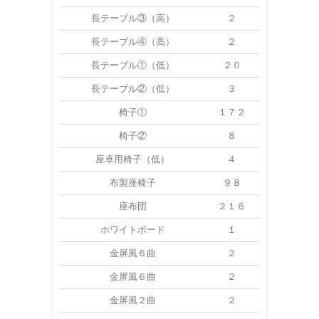
長テーブル③（高）
２
長テーブル④（高）
２
長テーブル①（低）
２０
長テーブル②（低）
３
椅子①
１７２
椅子②
８
座卓用椅子（低）
４
布製座椅子
９８
座布団
２１６
ホワイトボード
１
金屏風６曲
２
金屏風６曲
２
金屏風２曲
２