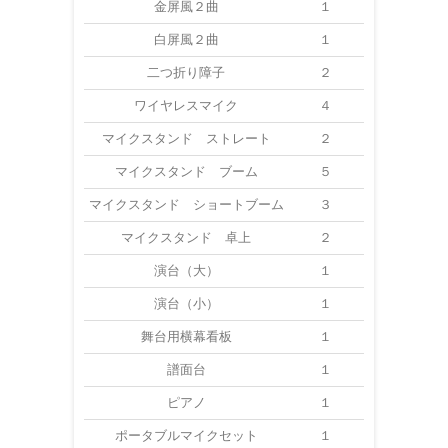
金屏風２曲
１
白屏風２曲
１
二つ折り障子
２
ワイヤレスマイク
４
※マイク１
マイクスタンド ストレート
２
マイクスタンド ブーム
５
マイクスタンド ショートブーム
３
マイクスタンド 卓上
２
演台（大）
１
演台（小）
１
舞台用横幕看板
１
譜面台
１
ピアノ
１
ポータブルマイクセット
１