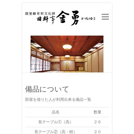
備品について
部屋を借りた人が利用出来る備品一覧
品名
数量
長テーブル①（高）
２６
長テーブル②（高・軽）
２０