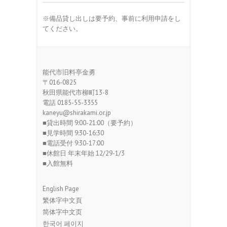
※備品貸し出しは要予約、事前に利用申請をし
てください。
能代市旧料亭金勇
〒016-0825
秋田県能代市柳町13-8
電話 0185-55-3355
kaneyu@shirakami.or.jp
■貸出時間 9:00-21:00（要予約）
■見学時間 9:30-16:30
■電話受付 9:30-17:00
■休館日 年末年始 12/29-1/3
■入館無料
English Page
繁体字中文頁
简体字中文页
한국어 페이지