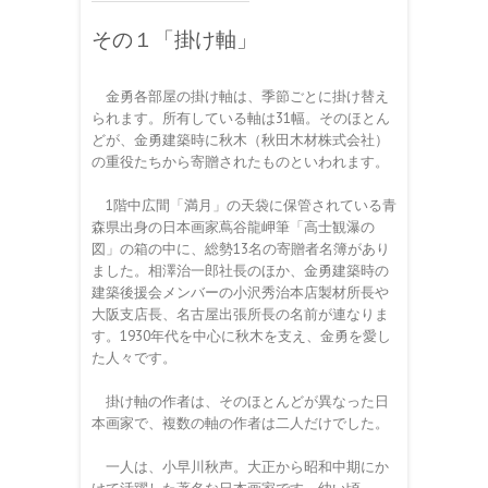
その１「掛け軸」
金勇各部屋の掛け軸は、季節ごとに掛け替え
られます。所有している軸は31幅。そのほとん
どが、金勇建築時に秋木（秋田木材株式会社）
の重役たちから寄贈されたものといわれます。
1階中広間「満月」の天袋に保管されている青
森県出身の日本画家蔦谷龍岬筆「高士観瀑の
図」の箱の中に、総勢13名の寄贈者名簿があり
ました。相澤治一郎社長のほか、金勇建築時の
建築後援会メンバーの小沢秀治本店製材所長や
大阪支店長、名古屋出張所長の名前が連なりま
す。1930年代を中心に秋木を支え、金勇を愛し
た人々です。
掛け軸の作者は、そのほとんどが異なった日
本画家で、複数の軸の作者は二人だけでした。
一人は、小早川秋声。大正から昭和中期にか