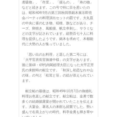
煮吸物」、「作里」、「揚もの」、「寿の物」
などと続きます。この号で特に目を惹いたの
は、昭和40年9月の第三回秋田県銘木展示即売
会パーティの料理演出セットの図です。大丸皿
の中央に雀のむき物、稲穂、旗などがあり、チ
ーズ、卵焼き、風船揚、帆立串刺し、サラミな
どの文字が記されています。総勢百七十人に料
理を提供したようです。銘木を求めて、木都能
代に大勢の人が集っていました。
「思い出のお料理」と題した第二号には、
「大平官房長官御連中様」の文字があります。
後に第68・69代内閣総理大臣になった大平正芳
氏の来館時の献立です。「秋深し初恋なれや山
の味」の句と「松茸と笹」の絵が添えられてい
ます。
献立帖の最後は、昭和49年10月7日の御婚礼
料理お色直しの献立です。献立帖は、金勇で数
多くの結婚披露宴が開かれていたことを伝えま
す。大宴会、著名人の来館も頻繁でした。勢い
盛んで右肩上がりの時代、料亭金勇も輝き華や