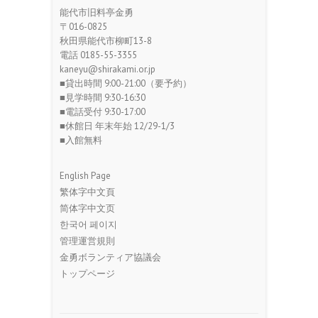
能代市旧料亭金勇
〒016-0825
秋田県能代市柳町13-8
電話 0185-55-3355
kaneyu@shirakami.or.jp
■貸出時間 9:00-21:00（要予約）
■見学時間 9:30-16:30
■電話受付 9:30-17:00
■休館日 年末年始 12/29-1/3
■入館無料
English Page
繁体字中文頁
简体字中文页
한국어 페이지
管理運営規則
金勇ボランティア協議会
トップページ