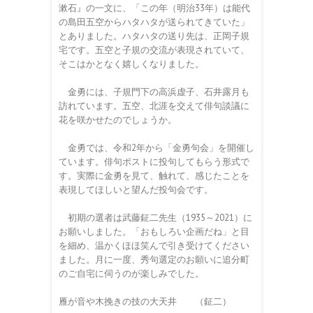
漱石』の一文に、「この年（明治33年）は能代
の島田五空からハタハタが送られてきていた」
とありました。ハタハタの送り先は、正岡子規
宅です。五空と子規の交流が表現されていて、
そこはかとなく嬉しくなりました。
金勇には、子規門下の高浜虚子、石井露月も
訪れています。五空、北涯を交えて俳句談議に
花を咲かせたのでしょうか。
金勇では、令和2年から「金勇句会」を開催し
ています。俳句ポストに投句してもらう形式で
す。実際に金勇を見て、触れて、感じたことを
表現してほしいと望んだ投句会です。
初期の選者は武藤鉦二先生（1935～2021）に
お願いしました。「おもしろい企画だね」と目
を細め、温かくほほ笑んで引き受けてください
ました。月に一度、秀句選定のお願いに追分町
のご自宅に伺うのが楽しみでした。
雁が音や木挽きの技の大天井 （鉦二）