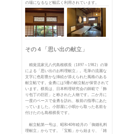
の場になるなど幅広く利用されています。
その４「思い出の献立」
精覚流家元八代島根棋長（1897～1982）の筆
による「思い出のお料理献立」。毛筆の流麗な
文字に色彩豊かな挿絵が添えられた風格のある
献立帖です。金勇には5冊の献立帖が保管されて
います。棋長は、日本料理研究会の師範で「飾
り包丁の巨匠」と称された人物です。二か月に
一度のペースで金勇を訪れ、板前の指導にあた
っていました。小部屋に小唄から取った名前を
付けたのも島根棋長です。
献立帖第一号は、昭和40年睦月の「御婚礼料
理献立」からです。「宝船」から始まり、「雑