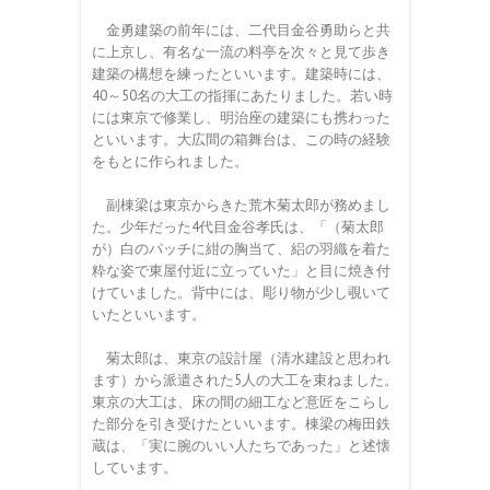
金勇建築の前年には、二代目金谷勇助らと共
に上京し、有名な一流の料亭を次々と見て歩き
建築の構想を練ったといいます。建築時には、
40～50名の大工の指揮にあたりました。若い時
には東京で修業し、明治座の建築にも携わった
といいます。大広間の箱舞台は、この時の経験
をもとに作られました。
副棟梁は東京からきた荒木菊太郎が務めまし
た。少年だった4代目金谷孝氏は、「（菊太郎
が）白のパッチに紺の胸当て、絽の羽織を着た
粋な姿で東屋付近に立っていた」と目に焼き付
けていました。背中には、彫り物が少し覗いて
いたといいます。
菊太郎は、東京の設計屋（清水建設と思われ
ます）から派遣された5人の大工を束ねました。
東京の大工は、床の間の細工など意匠をこらし
た部分を引き受けたといいます。棟梁の梅田鉄
蔵は、「実に腕のいい人たちであった」と述懐
しています。