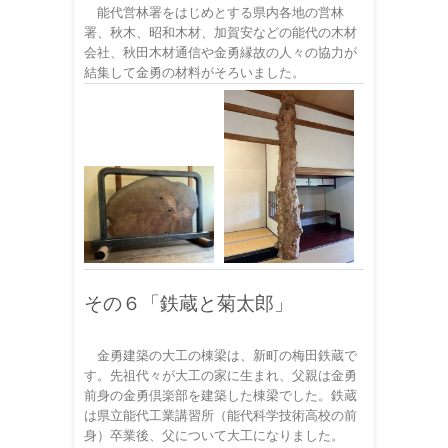
能代営林署をはじめとする県内各地の営林
署、秋木、昭和木材、加賀安などの能代の木材
会社、秋田木材通信や金勇縁故の人々の協力が
結集して金勇の材料がそろいました。
その６「鉄蔵と菊太郎」
金勇建築の大工の棟梁は、新町の梅田鉄蔵で
す。先祖代々が大工の家に生まれ、父親は金勇
前身の金勇倶楽部を建築した棟梁でした。鉄蔵
は県立能代工業講習所（能代科学技術高校の前
身）卒業後、父について大工になりました。