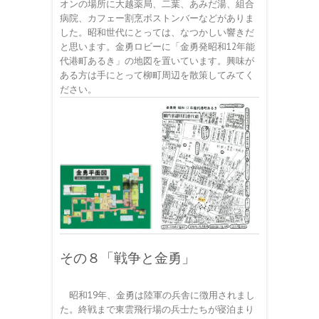
オンの場所に大越薬局、二葉、あみだ湯、組合
病院、カフェー割烹ボストンバーなどがありま
した。昭和世代にとっては、なつかしい響きだ
と思います。金勇ロビーに「金勇発昭和12年能
代港町あるき」の地図を置いています。興味が
ある方は手にとって柳町周辺を散策してみてく
ださい。
その８「戦争と金勇」
昭和19年、金勇は陸軍の兵舎に徴用されまし
た。終戦まで東雲飛行場の兵士たちが寝泊まり