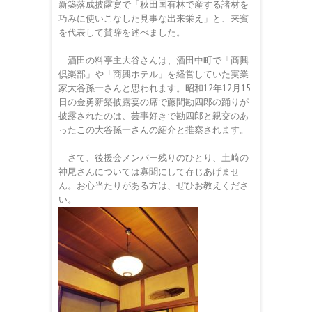
新築落成披露宴で「秋田国有林で産する諸材を
巧みに使いこなした見事な出来栄え」と、来賓
を代表して賛辞を述べました。
酒田の料亭主大谷さんは、酒田中町で「商興
倶楽部」や「商興ホテル」を経営していた実業
家大谷孫一さんと思われます。昭和12年12月15
日の金勇新築披露宴の席で藤間勘四郎の踊りが
披露されたのは、芸事好きで勘四郎と親交のあ
ったこの大谷孫一さんの紹介と推察されます。
さて、後援会メンバー残りのひとり、土崎の
神尾さんについては寡聞にして存じあげませ
ん。お心当たりがある方は、ぜひお教えくださ
い。