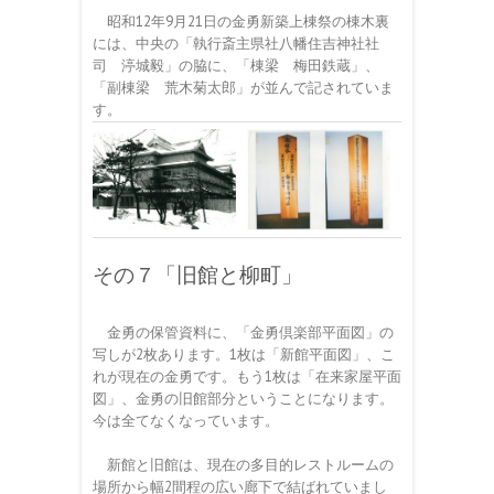
昭和12年9月21日の金勇新築上棟祭の棟木裏
には、中央の「執行斎主県社八幡住吉神社社
司 渟城毅」の脇に、「棟梁 梅田鉄蔵」、
「副棟梁 荒木菊太郎」が並んで記されていま
す。
その７「旧館と柳町」
金勇の保管資料に、「金勇倶楽部平面図」の
写しが2枚あります。1枚は「新館平面図」、こ
れが現在の金勇です。もう1枚は「在来家屋平面
図」、金勇の旧館部分ということになります。
今は全てなくなっています。
新館と旧館は、現在の多目的レストルームの
場所から幅2間程の広い廊下で結ばれていまし