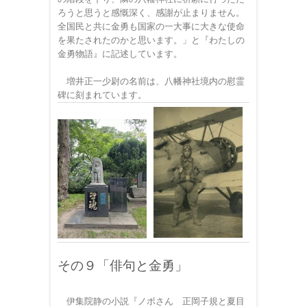
ろうと思うと感慨深く、感謝が止まりません。
全国民と共に金勇も国家の一大事に大きな使命
を果たされたのかと思います。」と『わたしの
金勇物語』に記述しています。
増井正一少尉の名前は、八幡神社境内の慰霊
碑に刻まれています。
その９「俳句と金勇」
伊集院静の小説『ノボさん 正岡子規と夏目