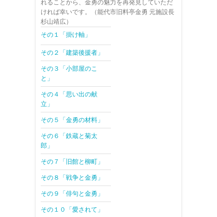
れることから、金勇の魅力を再発見していただ
ければ幸いです。（能代市旧料亭金勇 元施設長
杉山靖広）
その１「掛け軸」
その２「建築後援者」
その３「小部屋のこ
と」
その４「思い出の献
立」
その５「金勇の材料」
その６「鉄蔵と菊太
郎」
その７「旧館と柳町」
その８「戦争と金勇」
その９「俳句と金勇」
その１０「愛されて」