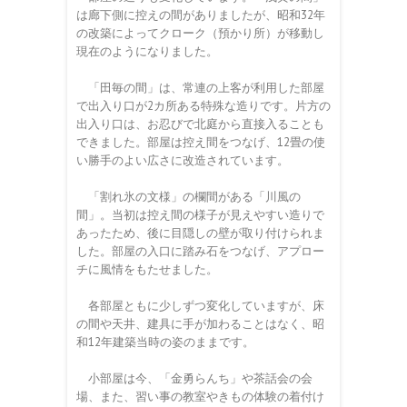
は廊下側に控えの間がありましたが、昭和32年
の改築によってクローク（預かり所）が移動し
現在のようになりました。
「田毎の間」は、常連の上客が利用した部屋
で出入り口が2カ所ある特殊な造りです。片方の
出入り口は、お忍びで北庭から直接入ることも
できました。部屋は控え間をつなげ、12畳の使
い勝手のよい広さに改造されています。
「割れ氷の文様」の欄間がある「川風の
間」。当初は控え間の様子が見えやすい造りで
あったため、後に目隠しの壁が取り付けられま
した。部屋の入口に踏み石をつなげ、アプロー
チに風情をもたせました。
各部屋ともに少しずつ変化していますが、床
の間や天井、建具に手が加わることはなく、昭
和12年建築当時の姿のままです。
小部屋は今、「金勇らんち」や茶話会の会
場、また、習い事の教室やきもの体験の着付け