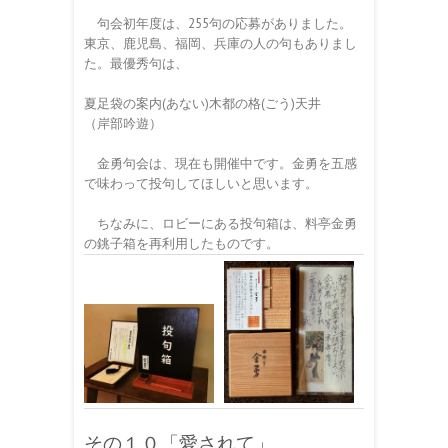
句会初年度は、255句の応募がありました。
東京、鹿児島、福岡、兵庫の人の句もありまし
た。最優秀句は、
夏足袋の案内(あない)木都の格(ごう)天井
（岸部吟遊）
金勇句会は、現在も開催中です。金勇を五感
で味わって投句してほしいと思います。
ちなみに、ロビーにある投句箱は、料亭金勇
の銚子箱を再利用したものです。
その１０「愛されて」