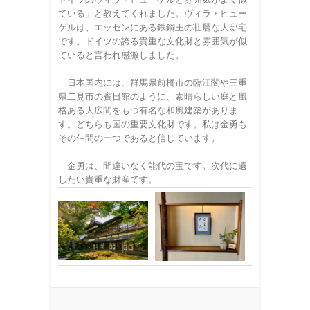
ている」と教えてくれました。ヴィラ・ヒュー
ゲルは、エッセンにある鉄鋼王の壮麗な大邸宅
です。ドイツの誇る貴重な文化財と雰囲気が似
ていると言われ感激しました。
日本国内には、群馬県前橋市の臨江閣や三重
県二見市の賓日館のように、素晴らしい庭と風
格ある大広間をもつ有名な和風建築がありま
す。どちらも国の重要文化財です。私は金勇も
その仲間の一つであると信じています。
金勇は、間違いなく能代の宝です。次代に遺
したい貴重な財産です。