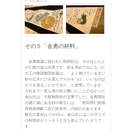
いでいました。
その５「金勇の材料」
金勇建築に使われた秋田杉は、そのほとんど
が仁鮒の金山沢産です。杉を求めて山に入った
大工の棟梁梅田鉄蔵は、「よく伸びている太い
杉の立木だけを選んでマルをつけ、いいものば
かりを伐ることができた」と述懐しています。
それまで一度も斧の音が響いたことのなかった
金山沢は、天然秋田杉の宝庫でした。金勇階段
の踊り場にある杉の衝立には、「秋田県仁鮒国
有林産樹齢二百六拾余年」の紹介があります。
根元の直径は２ⅿ10㎝、金山沢にはこのサイズ
の秋田杉がうっそうと立ち並んでいたそうで
す。