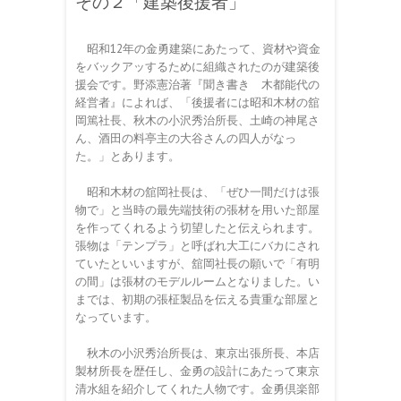
その２「建築後援者」
昭和12年の金勇建築にあたって、資材や資金
をバックアッするために組織されたのが建築後
援会です。野添憲治著『聞き書き 木都能代の
経営者』によれば、「後援者には昭和木材の舘
岡篤社長、秋木の小沢秀治所長、土崎の神尾さ
ん、酒田の料亭主の大谷さんの四人がなっ
た。」とあります。
昭和木材の舘岡社長は、「ぜひ一間だけは張
物で」と当時の最先端技術の張材を用いた部屋
を作ってくれるよう切望したと伝えられます。
張物は「テンプラ」と呼ばれ大工にバカにされ
ていたといいますが、舘岡社長の願いで「有明
の間」は張材のモデルルームとなりました。い
までは、初期の張柾製品を伝える貴重な部屋と
なっています。
秋木の小沢秀治所長は、東京出張所長、本店
製材所長を歴任し、金勇の設計にあたって東京
清水組を紹介してくれた人物です。金勇倶楽部