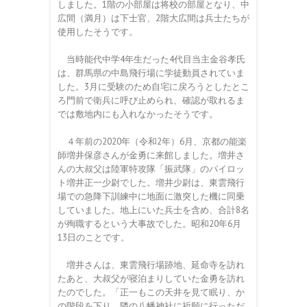
しました。1階の小部屋は将校の部屋となり、中
広間（満月）は下士官、2階大広間は兵士たちが
使用したそうです。
当時能代中学4年生だった4代目当主金谷孝氏
は、群馬県の中島飛行場に学徒動員されていま
した。3月に受験のため自宅に戻ろうとしたとこ
ろ門前で衛兵に呼び止められ、確認が取れるま
では敷地内にも入れなかったそうです。
４年前の2020年（令和2年）6月、京都の能楽
師増井保彦さんが金勇に来館しました。増井さ
んの大叔父は陸軍特攻隊「振武隊」のパイロッ
ト増井正一少尉でした。増井少尉は、東雲飛行
場での急降下訓練中に地面に激突した機に同乗
していました。地上にいた兵士を含め、合計8名
が殉職するという大事故でした。昭和20年6月
13日のことです。
増井さんは、東雲飛行場跡地、延命寺を訪れ
たあと、大叔父が寝泊まりしていた金勇を訪れ
たのでした。「正一もこの天井を見て眠り、か
の階段を下り、隣の八幡神社に祈願に行っただ