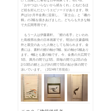
けて活躍した著名な日本画家です。幼い頃、
「おやつはいらないから紙をくれ」とねだるほ
ど絵を好んだというエピソードがあります。秋
声は1か月半金勇に逗留し、「富士山」と「磯の
鶴」の2幅を描きあげました。どちらも大きな軸
で大広間専用です。
もう一人は伊藤素軒。「鯉の名手」といわれ
た島根県出身の日本画家です。明治の文豪森鴎
外と親交のあった人物としても知られます。金
勇には、素軒の鯉の軸が3幅、鮎の軸が1幅あり
ます。4幅とも夏の軸です。今、金勇の大広間で
5匹、満月の間では3匹、田毎の間では2匹の合
計10匹の鯉と上げ汐の間で3匹の鮎が床の間で
泳いでいます。（2024年7月現在）