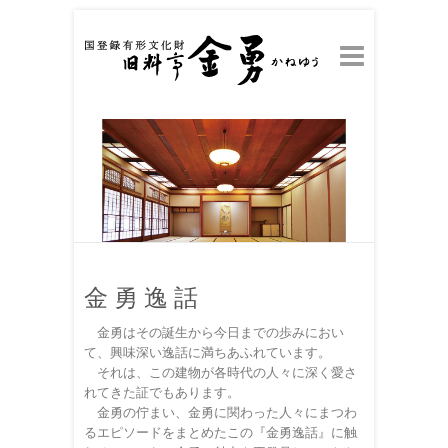
金 勇 逸 話
金勇はその誕生から今日までの歩みにおい
て、興味深い逸話に満ちあふれています。
それは、この建物が各時代の人々に深く愛さ
れてきた証でもあります。
金勇の佇まい、金勇に関わった人々にまつわ
るエピソードをまとめたこの『金勇逸話』に触