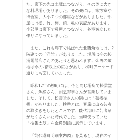
た。廊下の先は土蔵につながり、その奥に大き
な料理場がありました。その先には、家族室や
待合室、大小７つの部屋などがありました。部
屋には松、竹、梅、鶴、亀の表記があります。
小部屋は廊下で母屋とつながり、各室独立した
作りになっていました。
また、これも廊下で結ばれた北西角地には、2
階建ての「洋館」がありました。場所は今の杉
浦電器店さんのあたりと思われます。金勇の敷
地は今の2倍以上の広さがあり、柳町アーケード
通りにも面していました。
昭和12年の柳町には、今と同じ場所で松雲堂
さん、魚松さん、割烹都亭さんが営業していま
した。そして、松雲堂さんの隣には「芸者検
番」がありました。検番とは、客席に出る芸者
の取次ぎをしたところです。能代港町に芸者衆
がたくさんいた時代でした。当時使っていた
「検番太鼓」を金勇別館に展示しています。
「能代港町明細案内図」を見ると、現在のイ