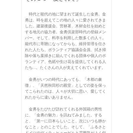
時代と能代の地に望まれて誕生した金勇。金
勇は、時を超えてこの地の人々に愛されてきま
した。建築後援会、営林署、木材会社を始めと
する地元の協力者。金勇倶楽部時代の登録メン
バー。そして、料亭を利用した数多くの人々。
能代市に寄贈になってからも、維持管理を任さ
れた人たち、ボランティア協議会会員、拭き掃
除や落ち葉掃きに励んでくれる団体や個人のボ
ランティア、色紙や生け花を提供してくれる人
たち…。たくさんの人が支えてくれています。
金勇がいつの時代にあっても、「木都の象
徴」、「天然秋田杉の殿堂」としての姿を保っ
てこられたのは、人々が大切に思い、愛してく
れたからに違いありません。
金勇をたびたび訪れてくれる外国籍の男性
に、「金勇の魅力」を訊ねてみました。する
と、「第一に日本らしいこと、次にいつも静か
なこと」とのことでした。そして、「ふるさと
ドイツのヴィラ・ヒューゲルと雰囲気がよく似